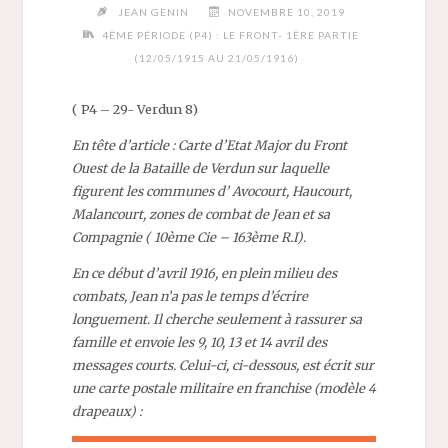
JEAN GENIN
NOVEMBRE 10, 2019
4ÈME PÉRIODE (P4) : LE FRONT- 1ÈRE PARTIE
(12/05/1915 AU 21/05/1916)
( P4 – 29- Verdun 8)
En tête d’article : Carte d’Etat Major du Front
Ouest de la Bataille de Verdun sur laquelle
figurent les communes d’ Avocourt, Haucourt,
Malancourt, zones de combat de Jean et sa
Compagnie ( 10ème Cie – 163ème R.I).
En ce début d’avril 1916, en plein milieu des
combats, Jean n’a pas le temps d’écrire
longuement. Il cherche seulement à rassurer sa
famille et envoie les 9, 10, 13 et 14 avril des
messages courts. Celui-ci, ci-dessous, est écrit sur
une carte postale militaire en franchise (modèle 4
drapeaux) :